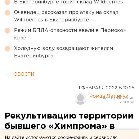
В Екатеринбурге горит склад Wildberries
Очевидец рассказал про атаку на склад
Wildberries в Екатеринбурге
Режим БПЛА-опасности ввели в Пермском
крае
Холодную воду возвращают жителям
Екатеринбурга
← НОВОСТИ
1 ФЕВРАЛЯ 2022 В 10:25
Роман Якимчук
Рекультивацию территории
бывшего «Химпрома» в
Уфе могут начать в 2024
На сайте используются cookie-файлы и сервис для