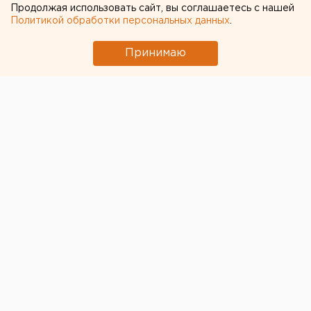
Продолжая использовать сайт, вы соглашаетесь с нашей
Политикой обработки персональных данных
.
Принимаю
© ЕАН
Число муниципальных образований на Южном
Урале сократится с нескольких сотен до четырех
десятков. Такие поправки принял Комитет
Законодательного собрания области по
строительной политике и ЖКХ.