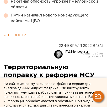
Ракетная опасность угрожает Челябинской
области
Путин назначил нового командующего
войсками ЦВО
← НОВОСТИ
22 ФЕВРАЛЯ 2022 В 13:15
ЕАНовости
Территориальную
поправку к реформе МСУ
внесли в Челябинской
На сайте используются cookie-файлы и сервис для
анализа данных Яндекс.Метрика. Эти инструменты
области
помогают улучшать работу сайта, понимать интересы
наших пользователей и оптимизировать контент. Вся
информация обрабатывается в обезличенном виде и
используется только для статистического анализа.