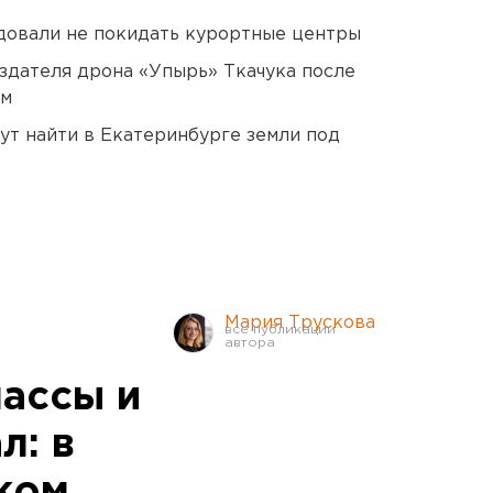
довали не покидать курортные центры
оздателя дрона «Упырь» Ткачука после
ом
ут найти в Екатеринбурге земли под
Мария Трускова
ассы и
л: в