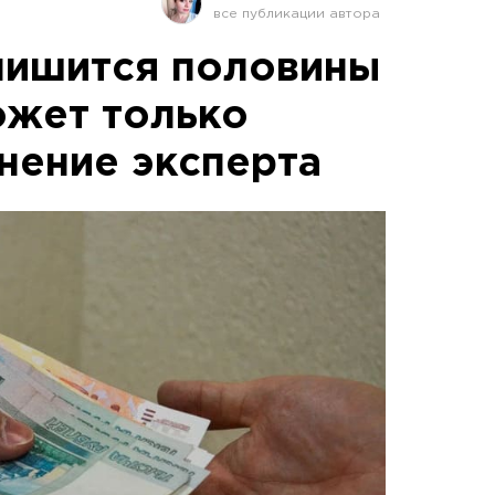
лишится половины
ожет только
нение эксперта