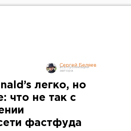
Сергей Беляев
ald’s легко, но
: что не так с
ении
сети фастфуда