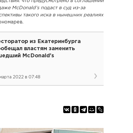
едствия: что предусмотрено в соглашении
даже McDonald’s подаст в суд из-за
спективы такого иска в нынешних реалиях
ономарев.
есторатор из Екатеринбурга
ообещал властям заменить
шедший McDonald's
 марта 2022 в 07:48