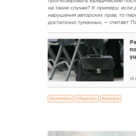
прогнозировать юридические посл
на такие случаи? К примеру, если 
нарушения авторских прав, то пер
достаточно туманны»,
— считает П
Р
п
у
14
Экономика
Общество
Культура