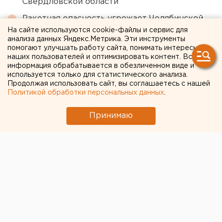
Свердловской области
Ракетная опасность угрожает Челябинской
области
На сайте используются cookie-файлы и сервис для
анализа данных Яндекс.Метрика. Эти инструменты
Путин назначил нового командующего
помогают улучшать работу сайта, понимать интересы
наших пользователей и оптимизировать контент. Вся
войсками ЦВО
информация обрабатывается в обезличенном виде и
используется только для статистического анализа.
Продолжая использовать сайт, вы соглашаетесь с нашей
← НОВОСТИ
Политикой обработки персональных данных
.
4 МАЯ 2022 В 15:42
Принимаю
Людмила Орлова
Последователя
запрещенной религиозной
секты будут судить в
Челябинске