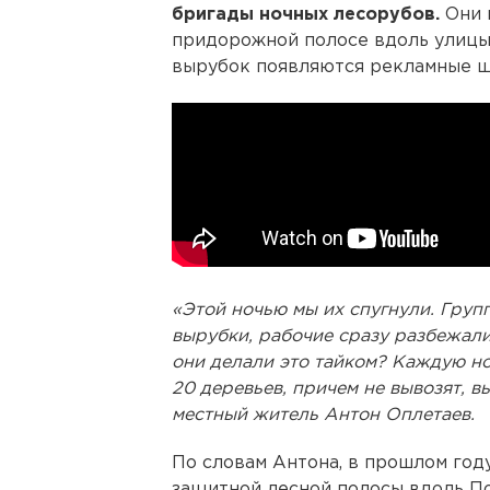
бригады ночных лесорубов.
Они 
придорожной полосе вдоль улицы 
вырубок появляются рекламные щ
«Этой ночью мы их спугнули. Груп
вырубки, рабочие сразу разбежалис
они делали это тайком? Каждую н
20 деревьев, причем не вывозят, в
местный житель Антон Оплетаев.
По словам Антона, в прошлом год
защитной лесной полосы вдоль По