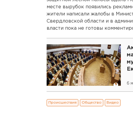
месте вырубок появились реклам
жители написали жалобы в Минис
Свердловской области и в админи
власти пока не готовы комментир
А
м
м
Е
6 м
Происшествия
Общество
Видео