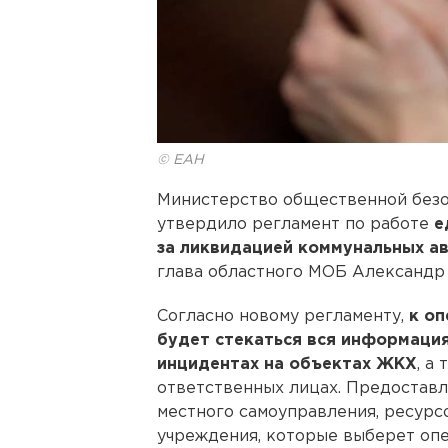
© ЕАН
Министерство общественной безо
утвердило регламент по работе
е
за ликвидацией коммунальных а
глава областного МОБ Александр
Согласно новому регламенту,
к
оп
будет стекаться вся информаци
инцидентах на объектах ЖКХ
, а
ответственных лицах. Предостав
местного самоуправления, ресур
учреждения, которые выберет опе