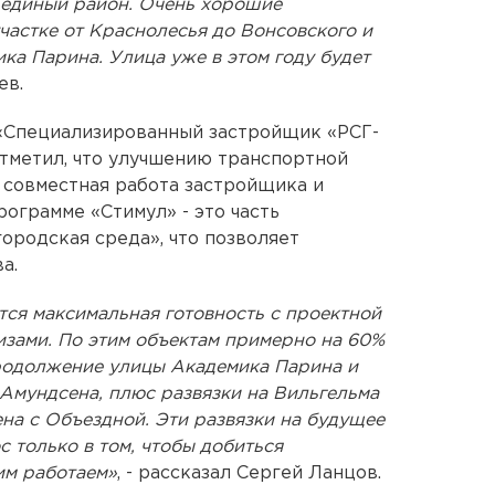
 единый район. Очень хорошие
участке от Краснолесья до Вонсовского и
ка Парина. Улица уже в этом году будет
ев.
«Специализированный застройщик «РСГ-
тметил, что улучшению транспортной
 совместная работа застройщика и
ограмме «Стимул» - это часть
ородская среда», что позволяет
а.
ется максимальная готовность с проектной
изами. По этим объектам примерно на 60%
 продолжение улицы Академика Парина и
 Амундсена, плюс развязки на Вильгельма
на с Объездной. Эти развязки на будущее
с только в том, чтобы добиться
им работаем»
, - рассказал Сергей Ланцов.