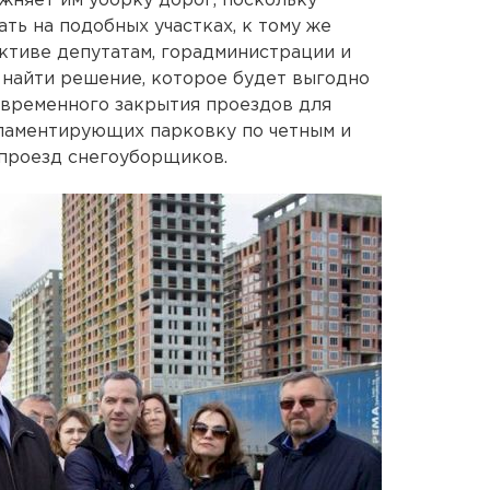
жняет им уборку дорог, поскольку
ть на подобных участках, к тому же
ктиве депутатам, горадминистрации и
 найти решение, которое будет выгодно
у временного закрытия проездов для
гламентирующих парковку по четным и
 проезд снегоуборщиков.