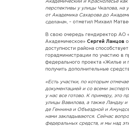
Академический и Краснолесье как
перспективы у улицы Чкалова, на 
от Академика Сахарова до Академи
сделана
», – отметил Михаил Матве
В свою очередь гендиректор АО 
Академическое»
Сергей Ланцов
о
доступности района способствует
горадминистрации по участию в пр
федерального проекта «Жилье и г
получить дополнительные средств
«Есть участки, по которым отмеча
документацией и со всеми эксперт
у нас все готово. К примеру, это
улицы Вавилова, а также Ландау и
де Геннина и Объездной и Амундсе
нами закладываются. Сейчас вопро
федеральных средств, и мы над эт