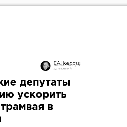
ЕАНовости
кие депутаты
ию ускорить
 трамвая в
й