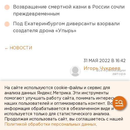
Возвращение смертной казни в России сочли
преждевременным
Под Екатеринбургом диверсанты взорвали
создателя дрона «Упырь»
← НОВОСТИ
31 МАЯ 2022 В 16:42
Игорь Чукреев
Екатеринбуржцам больше
На сайте используются cookie-файлы и сервис для
анализа данных Яндекс.Метрика. Эти инструменты
не придется по утрам
помогают улучшать работу сайта, понимать интересы
наших пользователей и оптимизировать контент. Вся
ждать горячую воду
информация обрабатывается в обезличенном виде и
используется только для статистического анализа.
Продолжая использовать сайт, вы соглашаетесь с нашей
Политикой обработки персональных данных
.