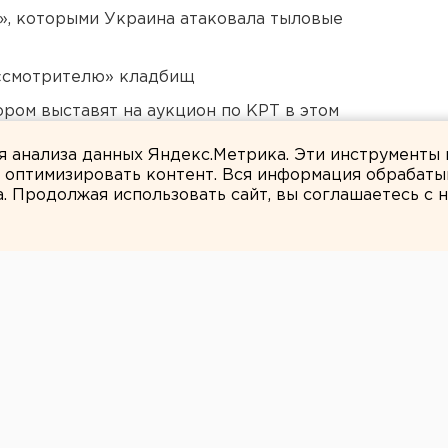
», которыми Украина атаковала тыловые
 «смотрителю» кладбищ
ором выставят на аукцион по КРТ в этом
ля анализа данных Яндекс.Метрика. Эти инструменты
и оптимизировать контент. Вся информация обрабаты
а. Продолжая использовать сайт, вы соглашаетесь с
Людмила Орлова
: застройщик
нтре Челябинска
возмущенными