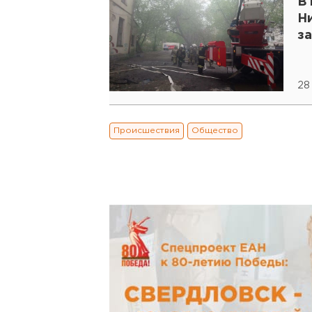
В
Н
з
28
Происшествия
Общество