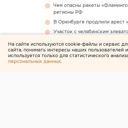
Чем опасны ракеты «Фламинго
регионы РФ
В Оренбурге продлили арест
Участок с челябинским элеват
году
На сайте используются cookie-файлы и сервис д
сайта, понимать интересы наших пользователей 
используется только для статистического анализ
персональных данных
.
← НОВОСТИ
7 ИЮНЯ 2022 В 17:33
«Проекта нет»
квартала в це
встретился с 