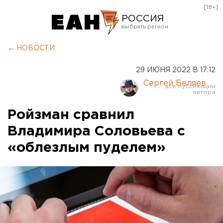
[18+]
РОССИЯ
Екатеринбург
← НОВОСТИ
Челябинск
29 ИЮНЯ 2022 В 17:12
Курган
Сергей Беляев
Оренбург
Ройзман сравнил
Владимира Соловьева с
«облезлым пуделем»