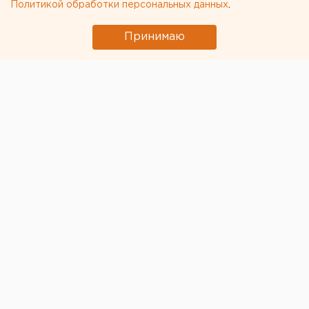
Политикой обработки персональных данных
.
Принимаю
Полпред президента на Урале
Владимир Якушев
и
руководители федерального Фонда развития
территорий
Сергей Степашин
и
Константин Цицин
открыли сегодня
новые очистные сооружения в
Верхних Сергах
Свердловской области. В