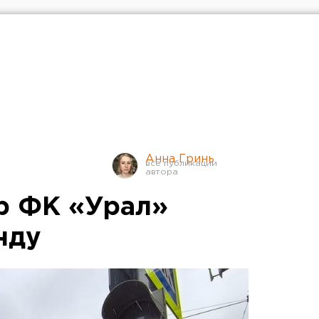
Анна Гринь
р ФК «Урал»
нду