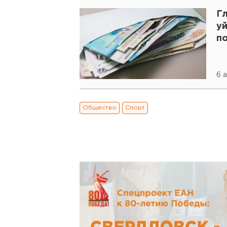
Г
уй
п
6 
Общество
Спорт