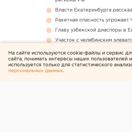
регионы РФ
Власти Екатеринбурга рассказ
Ракетная опасность угрожает 
Главу узбекской диаспоры в 
Участок с челябинским элеват
году
На сайте используются cookie-файлы и сервис д
сайта, понимать интересы наших пользователей 
используется только для статистического анализ
персональных данных
.
← НОВОСТИ
8 АВГУСТА 2022 В 13:46
Апартаменты, 
«УГМК-Застрой