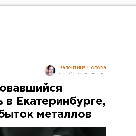
Валентина Попова
ловавшийся
ь в Екатеринбурге,
збыток металлов