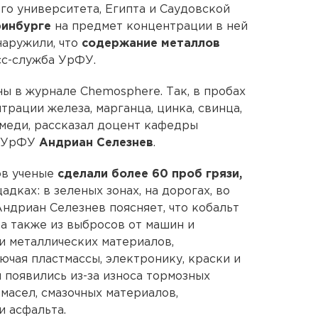
о университета, Египта и Саудовской
ринбурге
на предмет концентрации в ней
наружили, что
содержание металлов
сс-служба УрФУ.
ы в журнале Chemosphere. Так, в пробах
рации железа, марганца, цинка, свинца,
и меди, рассказал доцент кафедры
и УрФУ
Андриан Селезнев
.
ов ученые
сделали более 60 проб грязи,
дках: в зеленых зонах, на дорогах, во
 Андриан Селезнев поясняет, что кобальт
, а также из выбросов от машин и
и металлических материалов,
ючая пластмассы, электронику, краски и
 появились из-за износа тормозных
масел, смазочных материалов,
 асфальта.