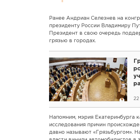
Ранее Андриан Селезнев на конг
президенту России Владимиру Пут
Президент в свою очередь поддер
грязью в городах.
Гр
р
уч
ра
22
Напомним, мэрия Екатеринбурга 
исследования причин происхожден
давно называют «Грязьбургом». Н
власти винили автомобилистов в 