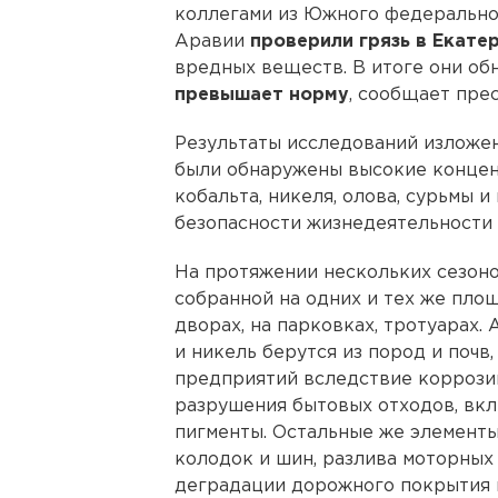
коллегами из Южного федеральног
Аравии
проверили грязь в Екате
вредных веществ. В итоге они об
превышает норму
, сообщает пре
Результаты исследований изложен
были обнаружены высокие концент
кобальта, никеля, олова, сурьмы 
безопасности жизнедеятельност
На протяжении нескольких сезон
собранной на одних и тех же площа
дворах, на парковках, тротуарах.
и никель берутся из пород и почв
предприятий вследствие коррози
разрушения бытовых отходов, вкл
пигменты. Остальные же элементы
колодок и шин, разлива моторных 
деградации дорожного покрытия и