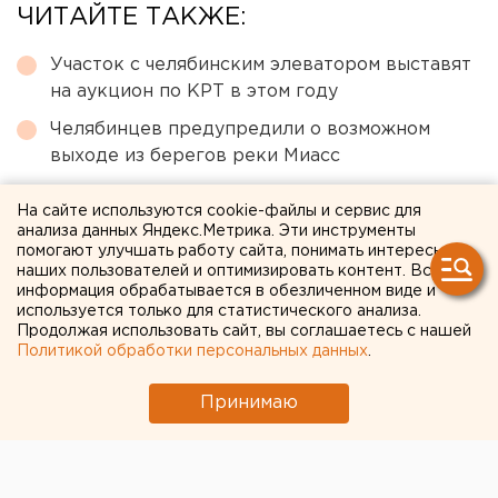
ЧИТАЙТЕ ТАКЖЕ:
Участок с челябинским элеватором выставят
на аукцион по КРТ в этом году
Челябинцев предупредили о возможном
выходе из берегов реки Миасс
Ракетная опасность угрожает Челябинской
На сайте используются cookie-файлы и сервис для
области
анализа данных Яндекс.Метрика. Эти инструменты
помогают улучшать работу сайта, понимать интересы
Исторический центр Оренбурга застроят по
наших пользователей и оптимизировать контент. Вся
КРТ, а история с небоскребами — на паузе
информация обрабатывается в обезличенном виде и
используется только для статистического анализа.
Ребенка на электросамокате сбили в
Продолжая использовать сайт, вы соглашаетесь с нашей
Екатеринбурге
Политикой обработки персональных данных
.
Принимаю
← НОВОСТИ
5 СЕНТЯБРЯ 2022 В 14:15
Анна Гринь