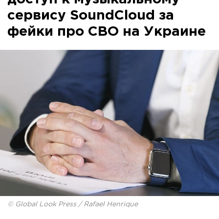
сервису SoundCloud за
фейки про СВО на Украине
© Global Look Press / Rafael Henrique