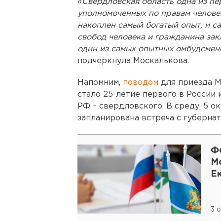
«
Свердловская область одна из п
уполномоченных по правам человек
накоплен самый богатый опыт, и с
свобод человека и гражданина закл
один из самых опытных омбудсмен
подчеркнула Москалькова.
Напомним,
поводом
для приезда М
стало 25-летие первого в России 
РФ – свердловского. В среду, 5 о
запланирована встреча с губерна
Ф
М
Е
3 