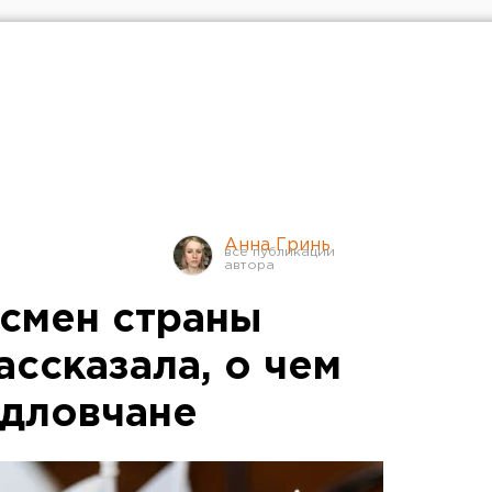
Анна Гринь
смен страны
ссказала, о чем
рдловчане