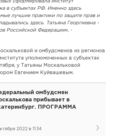
ервых сформировала институт
а в субъектах РФ. Именно здесь
амые лучшие практики по защите прав и
адывались здесь. Татьяна Георгиевна -
ов Российской Федерации
», -
оскальковой и омбудсменов из регионов
института уполномоченных в субъектах
ктября, у Татьяны Москальковой
тором Евгением Куйвашевым.
едеральный омбудсмен
оскалькова прибывает в
катеринбург. ПРОГРАММА
октября 2022 в 11:34