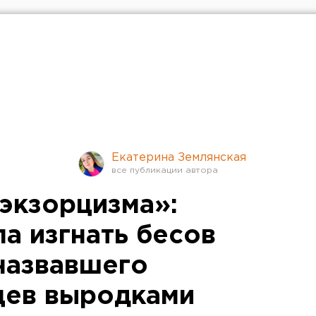
Екатерина Землянская
экзорцизма»:
а изгнать бесов
 назвавшего
цев выродками