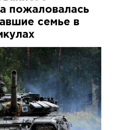
а пожаловалась
завшие семье в
икулах