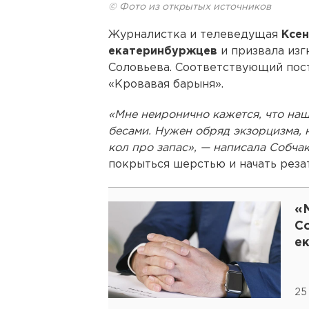
© Фото из открытых источников
Журналистка и телеведущая
Ксен
екатеринбуржцев
и призвала изг
Соловьева. Соответствующий пост
«Кровавая барыня».
«Мне неиронично кажется, что н
бесами. Нужен обряд экзорцизма, н
кол про запас», — написала Собчак
покрыться шерстью и начать резат
«
Со
е
25