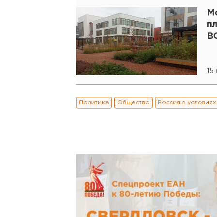
М
п
В
15
Политика
Общество
Россия в условия