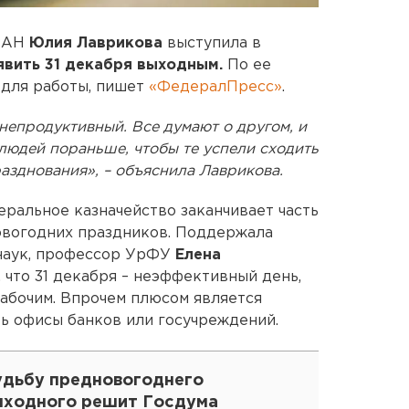
 РАН
Юлия Лаврикова
выступила в
явить 31 декабря выходным.
По ее
 для работы, пишет
«ФедералПресс»
.
 непродуктивный. Все думают о другом, и
людей пораньше, чтобы те успели сходить
разднования», – объяснила Лаврикова.
деральное казначейство заканчивает часть
овогодних праздников. Поддержала
 наук, профессор УрФУ
Елена
, что 31 декабря – неэффективный день,
рабочим. Впрочем плюсом является
ь офисы банков или госучреждений.
удьбу предновогоднего
ыходного решит Госдума