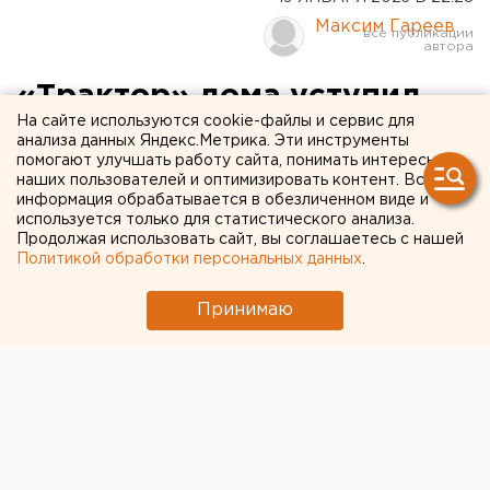
Максим Гареев
«Трактор» дома уступил
На сайте используются cookie-файлы и сервис для
«Барысу»
анализа данных Яндекс.Метрика. Эти инструменты
помогают улучшать работу сайта, понимать интересы
наших пользователей и оптимизировать контент. Вся
Подопечные Анвара Гатиятулина проиграли в
информация обрабатывается в обезличенном виде и
овертайме со счетом 2:3.
используется только для статистического анализа.
Продолжая использовать сайт, вы соглашаетесь с нашей
Политикой обработки персональных данных
.
Принимаю