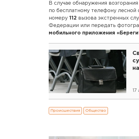
В случае обнаружения возгорания
по бесплатному телефону лесной
номеру
112
вызова экстренных слу
Федерации или передать фотогра
мобильного приложения «Береги
С
с
н
17
Происшествия
Общество