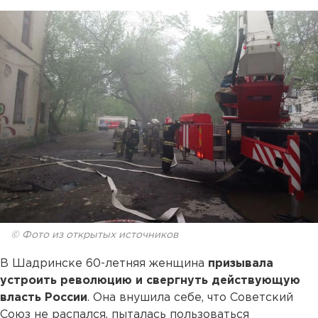
© Фото из открытых источников
В Шадринске 60-летняя женщина
призывала
устроить революцию
и свергнуть действующую
власть России
. Она внушила себе, что Советский
Союз не распался, пыталась пользоваться