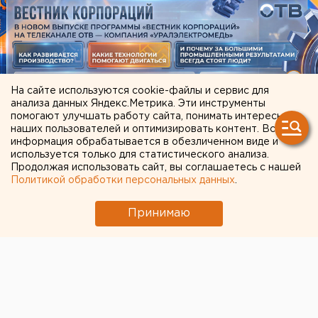
На сайте используются cookie-файлы и сервис для
анализа данных Яндекс.Метрика. Эти инструменты
помогают улучшать работу сайта, понимать интересы
наших пользователей и оптимизировать контент. Вся
ЧИТАЙТЕ ТАКЖЕ:
информация обрабатывается в обезличенном виде и
используется только для статистического анализа.
Беспилотная опасность объявлена в
Продолжая использовать сайт, вы соглашаетесь с нашей
Политикой обработки персональных данных
.
Челябинской области
Названы самые популярные направления у
Принимаю
свердловских абитуриентов
Как воспитать идеальную кошку —
рекомендации челябинских специалистов
Китайские перевозчики потеснили
российские компании с внутреннего рынка