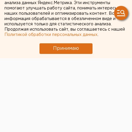
анализа данных Яндекс.Метрика. Эти инструменты
намерены создать в
помогают улучшать работу сайта, понимать интересы
наших пользователей и оптимизировать контент. Вся
Свердловской области
информация обрабатывается в обезличенном виде и
используется только для статистического анализа.
Продолжая использовать сайт, вы соглашаетесь с нашей
Политикой обработки персональных данных
.
Принимаю
© ЕАН, ГУФСИН Свердловской области
В Свердловской области планируют открыть еще