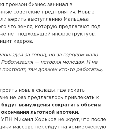
ия промзон бизнес занимал в
ные советские предприятия. Новые
если верить выступлению Мальцева,
ого что земля, которую предлагают под
аже нет подходящей инфраструктуры.
ицит кадров.
площадей за город, но за городом мало
. Роботизация — история молодая. И не
 построят, там должен кто-то работать»,
троить новые склады, где искать
не не раз предлагалось привлекать к
е
будут вынуждены сократить объемы
 окончания льготной ипотеки
.
 УПН Михаил Хорьков не ждет, что после
щики массово перейдут на коммерческую