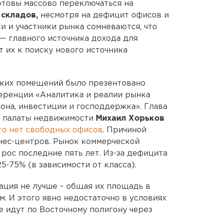
отовы массово переключаться на
 складов,
несмотря на дефицит офисов и
и и участники рынка сомневаются, что
 — главного источника дохода для
 их к поиску нового источника
ских помещений было презентовано
еренции «Аналитика и реалии рынка
на, инвестиции и господдержка». Глава
й палаты недвижимости
Михаил Хорьков
то нет свободных офисов
. Причиной
знес-центров. Рынок коммерческой
рос последние пять лет. Из-за дефицита
5-75% (в зависимости от класса).
ция не лучше – общая их площадь в
 м. И этого явно недостаточно в условиях
е идут по Восточному полигону через