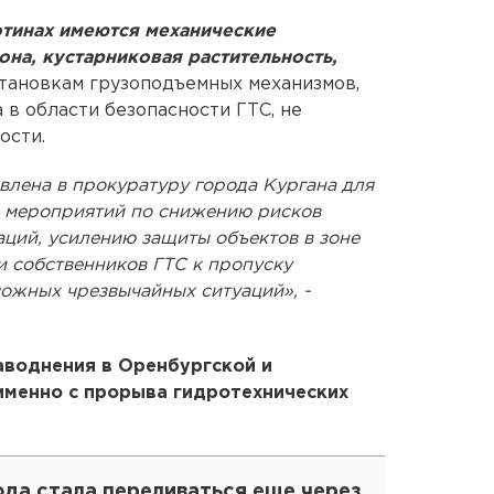
отинах
имеются механические
на, кустарниковая растительность,
тановкам грузоподъемных механизмов,
 в области безопасности ГТС, не
ости.
лена в прокуратуру города Кургана для
 мероприятий по снижению рисков
ций, усилению защиты объектов в зоне
и собственников ГТС к пропуску
можных чрезвычайных ситуаций», -
воднения в Оренбургской и
именно с прорыва гидротехнических
ода стала переливаться еще через