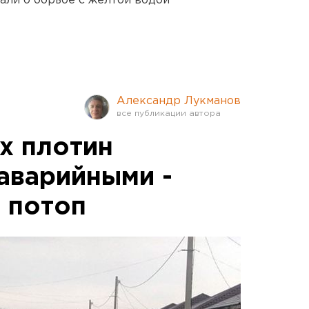
али о борьбе с желтой водой
Александр Лукманов
х плотин
аварийными -
т потоп