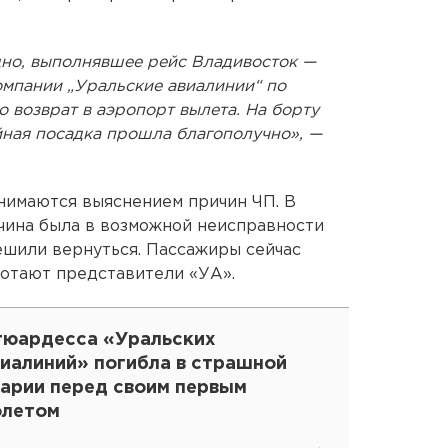
удно, выполнявшее рейс Владивосток —
омпании „Уральские авиалинии“ по
 возврат в аэропорт вылета. На борту
йная посадка прошла благополучно», —
нимаются выяснением причин ЧП. В
ичина была в возможной неисправности
ешили вернуться. Пассажиры сейчас
ботают представители «УА».
тюардесса «Уральских
виалиний» погибла в страшной
варии перед своим первым
олетом