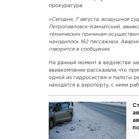
прокуратура.
«Сегодня, 7 августа, воздушное с
Петропавловск-Камчатский, авиак
технических причинам осуществило
находилось 162 пассажира. Авари
говорится в сообщении.
На данный момент в ведомстве за
авиакомпании рассказали, что пр
одной из гидросистем и пилоты р
находятся в аэропорту, с ними ра
С
а
а
п