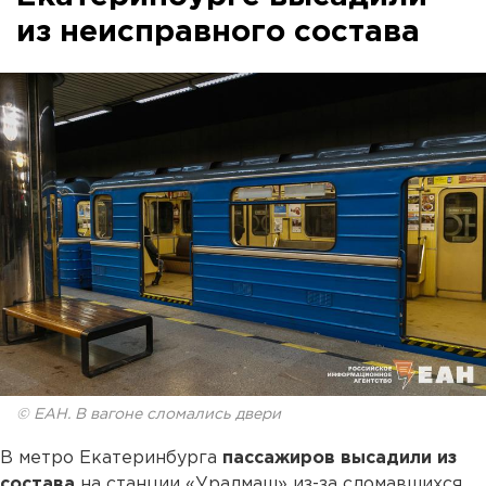
из неисправного состава
© ЕАН. В вагоне сломались двери
В метро Екатеринбурга
пассажиров высадили из
состава
на станции «Уралмаш» из-за сломавшихся