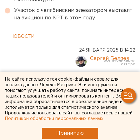
Участок с челябинским элеватором выставят
на аукцион по КРТ в этом году
← НОВОСТИ
24 ЯНВАРЯ 2025 В 14:22
Сергей Беляев
Бывшего свердловского
На сайте используются cookie-файлы и сервис для
анализа данных Яндекс.Метрика. Эти инструменты
министра ЖКХ задержали
помогают улучшать работу сайта, понимать интересы
наших пользователей и оптимизировать контент. Вся
в кардиоцентре
информация обрабатывается в обезличенном виде и
Екатеринбурга
используется только для статистического анализа.
Продолжая использовать сайт, вы соглашаетесь с нашей
Политикой обработки персональных данных
.
Заседание по избранию меры пресечения экс-
министру закрыли от прессы.
Принимаю