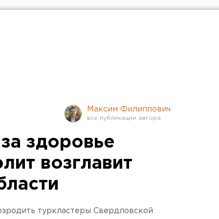
Максим Филиппович
 за здоровье
элит возглавит
бласти
озродить туркластеры Свердловской