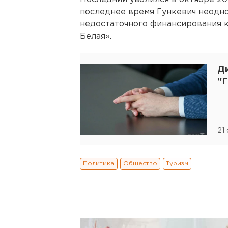
последнее время Гункевич неодн
недостаточного финансирования к
Белая».
Д
"Г
21
Политика
Общество
Туризм