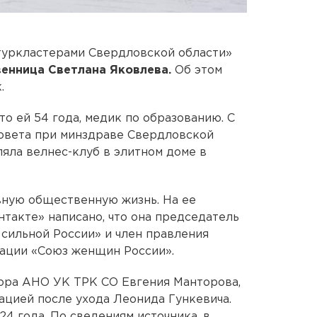
уркластерами Свердловской области»
енница Светлана Яковлева.
Об этом
.
то ей 54 года, медик по образованию. С
совета при минздраве Свердловской
вляла велнес-клуб в элитном доме в
вную общественную жизнь. На ее
нтакте» написано, что она председатель
 сильной России» и член правления
зации «Союз женщин России».
тора АНО УК ТРК СО Евгения Манторова,
ацией после ухода Леонида Гункевича.
4 года. По сведениям источника, в