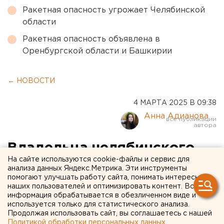
Ракетная опасность угрожает Челябинской
области
Ракетная опасность объявлена в
Оренбургской области и Башкирии
← НОВОСТИ
4 МАРТА 2025 В 09:38
Анна Адианова
Владельца челябинского
На сайте используются cookie-файлы и сервис для
кафе оштрафовали из-за
анализа данных Яндекс.Метрика. Эти инструменты
помогают улучшать работу сайта, понимать интересы
мигранта
наших пользователей и оптимизировать контент. Вся
информация обрабатывается в обезличенном виде и
Челябинский суд оштрафовал владельца кафе,
используется только для статистического анализа.
Продолжая использовать сайт, вы соглашаетесь с нашей
устроившего на работу мигранта
Политикой обработки персональных данных
.