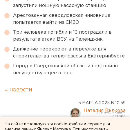
запустили мощную насосную станцию
Арестованная свердловская чиновница
попытается выйти из СИЗО
Три человека погибли и 13 пострадали в
результате атаки ВСУ на Геленджик
Движение перекроют в переулке для
строительства теплотрассы в Екатеринбурге
Город в Свердловской области подтопило
несуществующее озеро
← НОВОСТИ
5 МАРТА 2025 В 10:59
Наталия Вълкова
На сайте используются cookie-файлы и сервис для
Глава Орска развеял
анализа данных Яндекс.Метрика. Эти инструменты