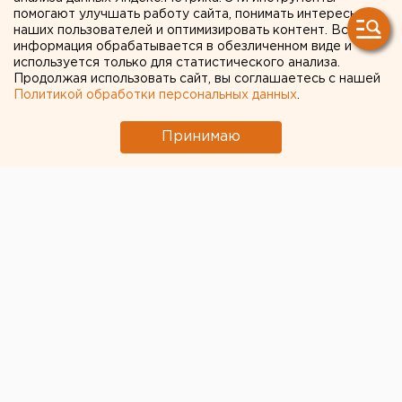
помогают улучшать работу сайта, понимать интересы
опасения по поводу
наших пользователей и оптимизировать контент. Вся
информация обрабатывается в обезличенном виде и
неготовности дамбы к
используется только для статистического анализа.
Продолжая использовать сайт, вы соглашаетесь с нашей
паводку
Политикой обработки персональных данных
.
По поводу неготовности дамбы к новому
Принимаю
весеннему паводку в Орске высказался глава
города