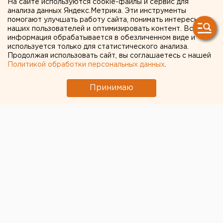
На сайте используются cookie-файлы и сервис для
на челябинской трассе
анализа данных Яндекс.Метрика. Эти инструменты
помогают улучшать работу сайта, понимать интересы
открыли пункты раздачи
наших пользователей и оптимизировать контент. Вся
воды
информация обрабатывается в обезличенном виде и
используется только для статистического анализа.
Продолжая использовать сайт, вы соглашаетесь с нашей
Власти и предприниматели Ашинского района
Политикой обработки персональных данных
.
организовали раздачу воды водителям и
Принимаю
пассажирам, застрявшим на трассе М-5