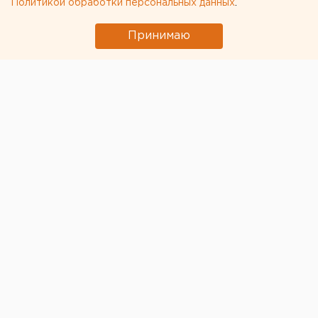
Политикой обработки персональных данных
.
Принимаю
ЧИТАЙТЕ ТАКЖЕ:
Дочь участника СВО разработала памятку по
льготам для ветеранов спецоперации
Федеральные компании не могут найти в
Екатеринбурге земли под апартаменты
Город в Свердловской области подтопило