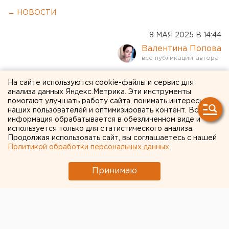
← НОВОСТИ
8 МАЯ 2025 В 14:44
Валентина Попова
Свердловчан
На сайте используются cookie-файлы и сервис для
анализа данных Яндекс.Метрика. Эти инструменты
предупредили о сильном
помогают улучшать работу сайта, понимать интересы
наших пользователей и оптимизировать контент. Вся
ветре и снеге в День
информация обрабатывается в обезличенном виде и
Победы
используется только для статистического анализа.
Продолжая использовать сайт, вы соглашаетесь с нашей
Политикой обработки персональных данных
.
Cнег и сильный ветер ждут свердловчан 9 мая
Принимаю