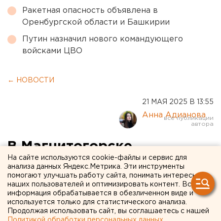
Ракетная опасность объявлена в
Оренбургской области и Башкирии
Путин назначил нового командующего
войсками ЦВО
← НОВОСТИ
21 МАЯ 2025 В 13:55
Анна Адианова
В Магнитогорске
На сайте используются cookie-файлы и сервис для
бухгалтера пиццерии будут
анализа данных Яндекс.Метрика. Эти инструменты
помогают улучшать работу сайта, понимать интересы
судить за хищение 24 млн
наших пользователей и оптимизировать контент. Вся
рублей
информация обрабатывается в обезличенном виде и
используется только для статистического анализа.
Продолжая использовать сайт, вы соглашаетесь с нашей
Жительницу Магнитогорска осудят за хищение
Политикой обработки персональных данных
.