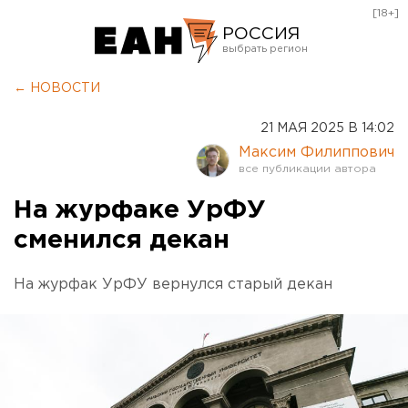
[18+]
РОССИЯ
Екатеринбург
← НОВОСТИ
Челябинск
21 МАЯ 2025 В 14:02
Курган
Максим Филиппович
Оренбург
На журфаке УрФУ
сменился декан
На журфак УрФУ вернулся старый декан