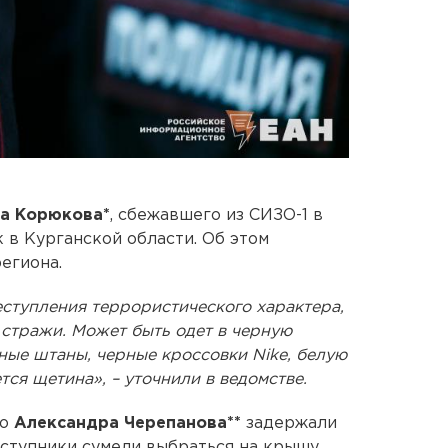
а Корюкова*
, сбежавшего из СИЗО-1 в
 в Курганской области. Об этом
егиона.
ступления террористического характера,
д стражи. Может быть одет в черную
ные штаны, черные кроссовки Nike, белую
ся щетина», – уточнили в ведомстве.
го
Александра Черепанова**
задержали
реступники сумели выбраться на крышу