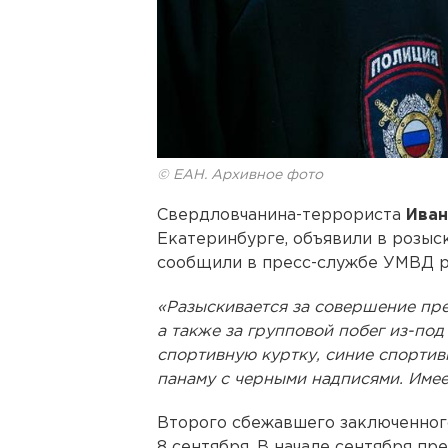
© ЕАН. Архивное фото
Свердловчанина-террориста
Иван
Екатеринбурге, объявили в розыск
сообщили в пресс-службе УМВД р
«Разыскивается за совершение пре
а также за групповой побег из-по
спортивную куртку, синие спортив
панаму с черными надписями. Имеет
Второго сбежавшего заключенно
8 сентября. В начале сентября п