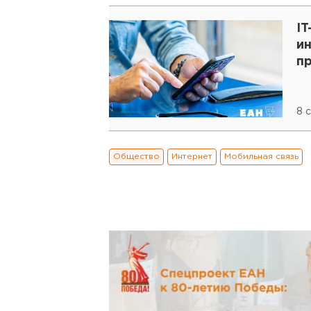
IT
и
п
8 
Общество
Интернет
Мобильная связь