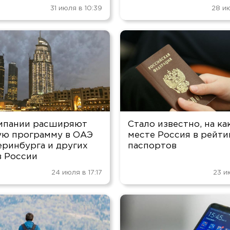
31 июля в 10:39
28 ию
мпании расширяют
Стало известно, на ка
ую программу в ОАЭ
месте Россия в рейти
еринбурга и других
паспортов
в России
24 июля в 17:17
23 и