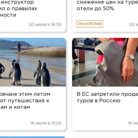
 инструктор
снижение цен на тур
л о правилах
отели до 50%
сности
20 июля в 16:39
20 и
овчане этим летом
В ЕС запретили прод
ют путешествия к
туров в Россию
ам и китам
16 июля в 13:26
16 и