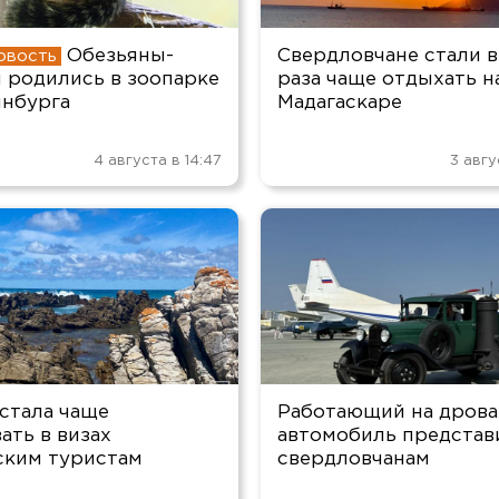
Обезьяны-
Свердловчане стали в
 родились в зоопарке
раза чаще отдыхать н
инбурга
Мадагаскаре
4 августа в 14:47
3 авгу
стала чаще
Работающий на дрова
ать в визах
автомобиль представ
ским туристам
свердловчанам