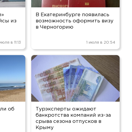
и»
В Екатеринбурге появилась
йсы из
возможность оформить визу
и
в Черногорию
июля в 11:13
1 июля в 20:54
ли об
Турэксперты ожидают
банкротства компаний из-за
х
срыва сезона отпусков в
Крыму