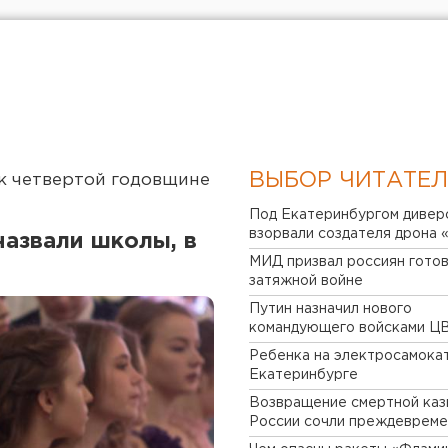
«Простой вопрос»
 «Свердловск - город
ВЫБОР ЧИТАТЕ
 к четвертой годовщине
Под Екатеринбургом дивер
пропавших
взорвали создателя дрона 
назвали школы, в
«УралТерраДжаз» в
 не нашли
МИД призвал россиян готов
кого послушать
«Простой вопрос»
затяжной войне
Путин назначил нового
 «Свердловск - город
командующего войсками Ц
 к четвертой годовщине
Ребенка на электросамокат
Екатеринбурге
пропавших
Возвращение смертной каз
 не нашли
России сочли преждеврем