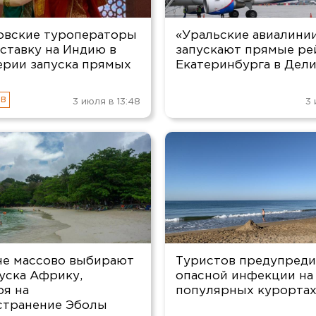
овские туроператоры
«Уральские авиалини
ставку на Индию в
запускают прямые ре
ерии запуска прямых
Екатеринбурга в Дел
3 июля в 13:48
3 
не массово выбирают
Туристов предупреди
уска Африку,
опасной инфекции на
ря на
популярных курорта
странение Эболы