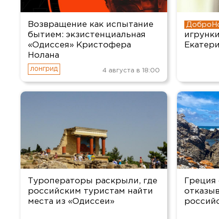
Возвращение как испытание
бытием: экзистенциальная
игрунки
«Одиссея» Кристофера
Екатер
Нолана
4 августа в 18:00
Туроператоры раскрыли, где
Греция 
российским туристам найти
отказыв
места из «Одиссеи»
россий