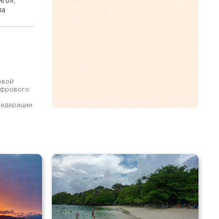
го»,
ла
овой
ифрового
Федерации