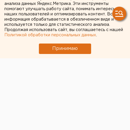
пройдет
анализа данных Яндекс.Метрика. Эти инструменты
помогают улучшать работу сайта, понимать интересы
сельскохозяйственная
наших пользователей и оптимизировать контент. Вся
информация обрабатывается в обезличенном виде и
ярмарка
используется только для статистического анализа.
Продолжая использовать сайт, вы соглашаетесь с нашей
Политикой обработки персональных данных
.
По просьбам свердловчан в Екатеринбурге
повторно пройдет сельскохозяйственная
Принимаю
ярмарка, сообщил агентству ЕАН министр
сельского хозяйства и продовольствия
Свердловской области Сергей Чемезов.
По просьбам свердловчан в Екатеринбурге
повторно пройдет сельскохозяйственная ярмарка,
сообщил агентству ЕАН министр сельского
хозяйства и продовольствия Свердловской области
Сергей Чемезов. По его словам, минувшая ярмарка-
продажа удалась на славу – люди принимали самое
активное участие, поэтому было принято решение
провести повторные торги. Напомним, пятый год