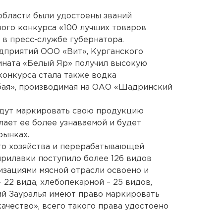
области были удостоены званий
ого конкурса «100 лучших товаров
 в пресс-службе губернатора.
дприятий ООО «Вит», Курганского
ината «Белый Яр» получил высокую
конкурса стала также водка
ая», производимая на ОАО «Шадринский
дут маркировать свою продукцию
лает ее более узнаваемой и будет
рынках.
го хозяйства и перерабатывающей
прилавки поступило более 126 видов
зациями мясной отрасли освоено и
 22 вида, хлебопекарной – 25 видов,
тий Зауралья имеют право маркировать
ачество», всего такого права удостоено