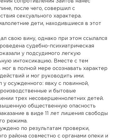
ения сопротивления Заитов нанес
пине, после чего, совершил с
твия сексуального характера.
алолетние дети, находившиеся в этот
ал свою вину, однако при этом ссылался
проведена судебно-психиатрическая
показали у подсудимого легкую
ьную интоксикацию. Вместе с тем
в мог в полной мере осознавать характер
действий и мог руководить ими.
л у осужденного: явку с повинной,
производственные и бытовые
вении трех несовершеннолетних детей.
овышенную общественную опасность
аказание в виде 11 лет лишения свободы
го режима.
уждено по результатам проверки,
о района совместно с органами опеки и