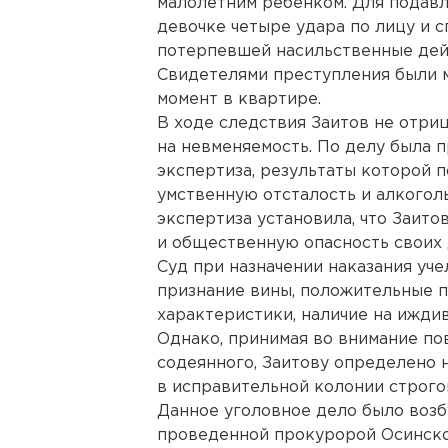
малолетним ребенком. Для подавл
девочке четыре удара по лицу и с
потерпевшей насильственные дейс
Свидетелями преступления были м
момент в квартире.
В ходе следствия Заитов не отриц
на невменяемость. По делу была 
экспертиза, результаты которой 
умственную отсталость и алкогол
экспертиза установила, что Заито
и общественную опасность своих 
Суд при назначении наказания уче
признание вины, положительные 
характеристики, наличие на ижди
Однако, принимая во внимание п
содеянного, Заитову определено н
в исправительной колонии строго
Данное уголовное дело было возб
проведенной прокуророй Осинског