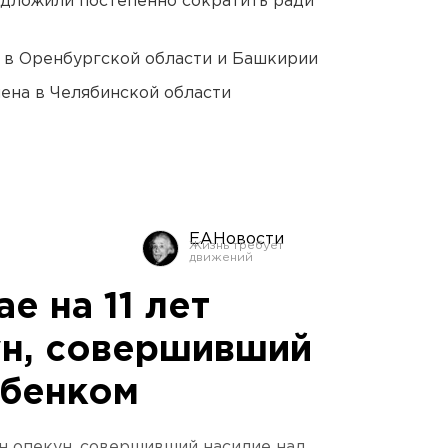
едложили постепенно сократить ради
а в Оренбургской области и Башкирии
ена в Челябинской области
ЕАНовости
е на 11 лет
н, совершивший
ебенком
ен опекун, совершивший насилие над