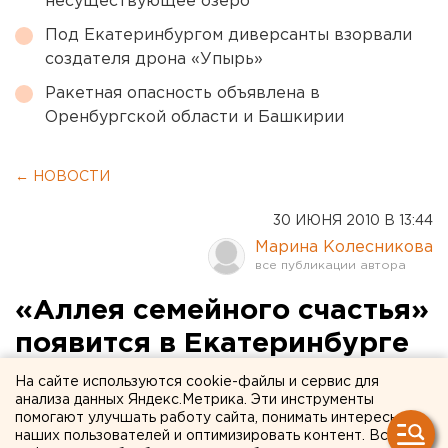
несуществующее озеро
Под Екатеринбургом диверсанты взорвали
создателя дрона «Упырь»
Ракетная опасность объявлена в
Оренбургской области и Башкирии
← НОВОСТИ
30 ИЮНЯ 2010 В 13:44
Марина Колесникова
«Аллея семейного счастья»
появится в Екатеринбурге
На сайте используются cookie-файлы и сервис для
В честь праздника святых Петра и Февронии
анализа данных Яндекс.Метрика. Эти инструменты
екатеринбуржцы примут участие в
помогают улучшать работу сайта, понимать интересы
наших пользователей и оптимизировать контент. Вся
общегородской игре и посадят «Аллею