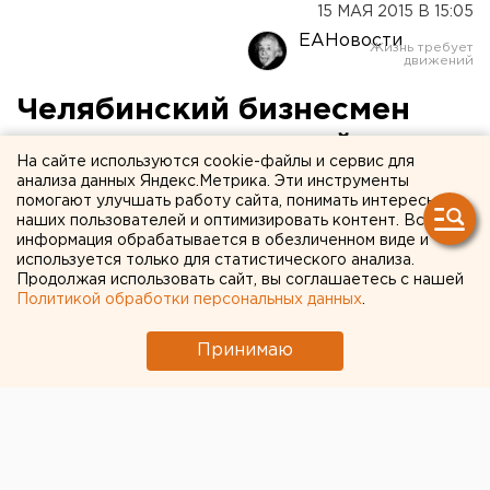
15 МАЯ 2015 В 15:05
ЕАНовости
Челябинский бизнесмен
устроил ритуальный зал
На сайте используются cookie-файлы и сервис для
под окнами многоэтажки
анализа данных Яндекс.Метрика. Эти инструменты
помогают улучшать работу сайта, понимать интересы
наших пользователей и оптимизировать контент. Вся
С покойниками прощались на глазах у жильцов.
информация обрабатывается в обезличенном виде и
используется только для статистического анализа.
Продолжая использовать сайт, вы соглашаетесь с нашей
В Еманжелинске бизнесмен устроил рядом с жилым
Политикой обработки персональных данных
.
домом ритуальный зал - церемонии проходили
прямо под окнами квартир, сообщили агентству
Принимаю
ЕАН в пресс-службе челябинской прокуратуры.
Владелец салона похоронных услуг «Память»
продавал различные погребальные товары, а также
предоставлял услуги по организации ритуала
прощания с покойниками менее чем за 50 метров от