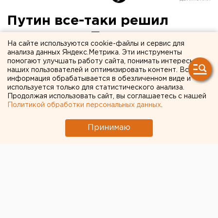
Путин все-таки решил
провести в Перми
На сайте используются cookie-файлы и сервис для
заседание президиума
анализа данных Яндекс.Метрика. Эти инструменты
помогают улучшать работу сайта, понимать интересы
госсовета
наших пользователей и оптимизировать контент. Вся
информация обрабатывается в обезличенном виде и
используется только для статистического анализа.
Мероприятие состоится 24 ноября.
Продолжая использовать сайт, вы соглашаетесь с нашей
Политикой обработки персональных данных
.
Президент РФ Владимир Путин распорядился
провести 24 ноября в Перми заседание президиума
Принимаю
госсовета, передает корреспондент агентства ЕАН.
Скан соответствующего документа выложен на
официальном портале правовой информации. В нем
говорится, что участники заседания обсудят
госполитику в сфере импортозамещения в
российских регионах.
Напомним, что президент является председателем