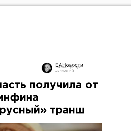
ЕАНовости
ласть получила от
инфина
русный» транш