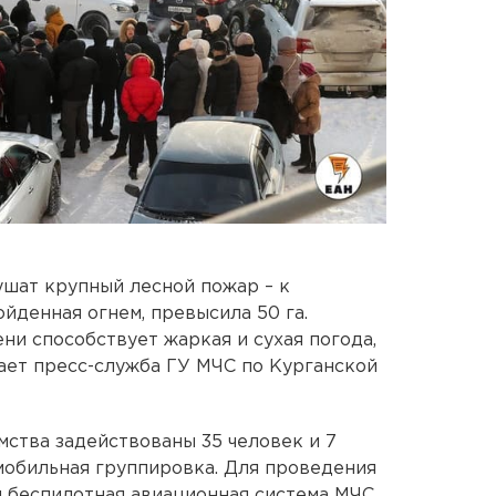
шат крупный лесной пожар – к
йденная огнем, превысила 50 га.
и способствует жаркая и сухая погода,
ает пресс-служба ГУ МЧС по Курганской
мства задействованы 35 человек и 7
омобильная группировка. Для проведения
я беспилотная авиационная система МЧС