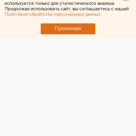
используется только для статистического анализа.
екатеринбургских
Продолжая использовать сайт, вы соглашаетесь с нашей
школьников (ФОТО)
Политикой обработки персональных данных
.
Принимаю
Ученицы старших классов создали комиксы,
основанные на реальных событиях. Персонажами
комиксов стали свердловчане,
репрессированные в 1930-е годы. Для создания
комиксов школьницы ходили в архив и изучали
реальные уголовные дела.