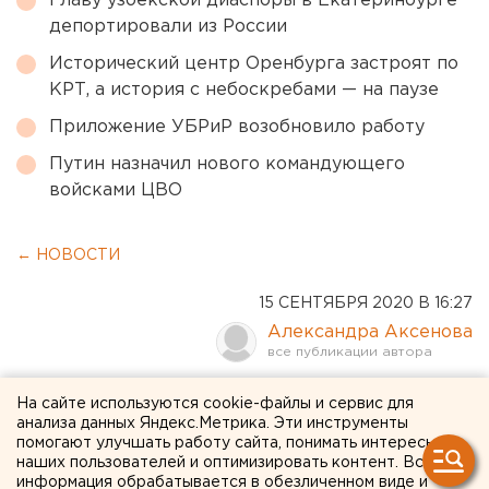
Главу узбекской диаспоры в Екатеринбурге
депортировали из России
Исторический центр Оренбурга застроят по
КРТ, а история с небоскребами — на паузе
Приложение УБРиР возобновило работу
Путин назначил нового командующего
войсками ЦВО
← НОВОСТИ
15 СЕНТЯБРЯ 2020 В 16:27
Александра Аксенова
Жертвы политических
На сайте используются cookie-файлы и сервис для
анализа данных Яндекс.Метрика. Эти инструменты
репрессий стали героями
помогают улучшать работу сайта, понимать интересы
наших пользователей и оптимизировать контент. Вся
комиксов
информация обрабатывается в обезличенном виде и