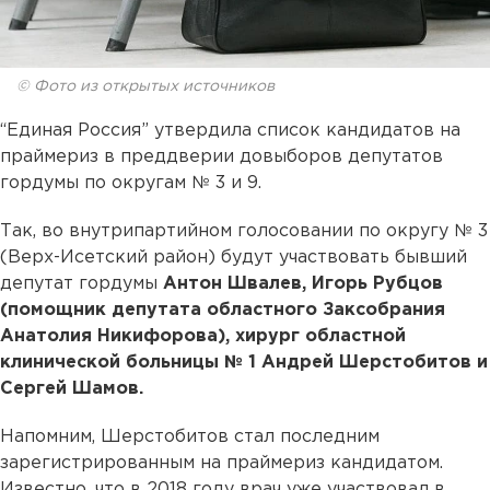
© Фото из открытых источников
“Единая Россия” утвердила список кандидатов на
праймериз в преддверии довыборов депутатов
гордумы по округам № 3 и 9.
Так, во внутрипартийном голосовании по округу № 3
(Верх-Исетский район) будут участвовать бывший
депутат гордумы
Антон Швалев, Игорь Рубцов
(помощник депутата областного Заксобрания
Анатолия Никифорова), хирург областной
клинической больницы № 1 Андрей Шерстобитов и
Сергей Шамов.
Напомним, Шерстобитов стал последним
зарегистрированным на праймериз кандидатом.
Известно, что в 2018 году врач уже участвовал в