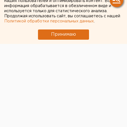
наших пользователей и оптимизировать контент. Вся
информация обрабатывается в обезличенном виде и
используется только для статистического анализа.
Продолжая использовать сайт, вы соглашаетесь с нашей
Политикой обработки персональных данных
.
Принимаю
В Свердловской области за минувшие сутки
выявлено 123 новых случая коронавируса,
сообщает региональный оперштаб.
Диагноз лабораторно подтвержден у жителей
Екатеринбурга (+69), Арамильского и Артинского