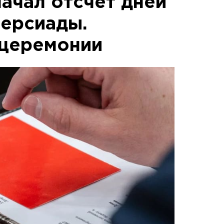
начал отсчет дней
версиады.
церемонии