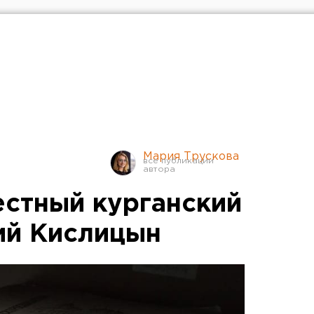
Мария Трускова
естный курганский
ий Кислицын