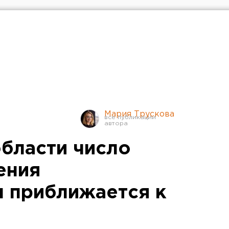
Мария Трускова
области число
ения
 приближается к