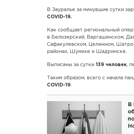
В Зауралье за минувшие сутки з
COVID-19.
Как сообщает региональный опер
в Белозерский, Варгашинском, Да
Сафакулевском, Целинном, Шатр
районах, Шумихе и Шадринске.
Выписаны за сутки
139 человек
, 
Таким образом, всего с начала п
COVID-19
.
В
о
п
Н