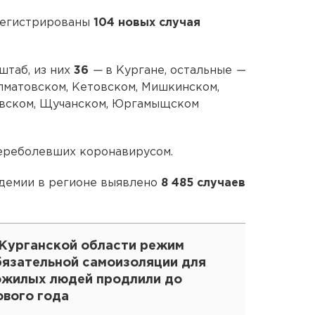
арегистрированы
104 новых случая
штаб, из них
36
—
в Кургане, остальные
—
лматовском, Кетовском, Мишкинском,
овском, Щучанском, Юргамыщском
переболевших коронавирусом.
андемии в регионе выявлено
8 485 случаев
 Курганской области режим
бязательной самоизоляции для
ожилых людей продлили до
ового года