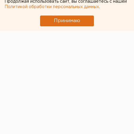
Продолжая использовать сайт, вы соглашаетесь с нашей
Политикой обработки персональных данных
.
Принимаю
Новым мэром Ивделя стал
Владимир Михель
,
депутат гордумы. Решение о его назначении принял
сегодня муниципальный парламент.
Помимо Михеля, в конкурсе на замещение
должности главы участвовали инженер Михаил
Покальнетов и ведущий специалист по
гражданской обороне и чрезвычайным ситуациям
администрации городского округа Александр