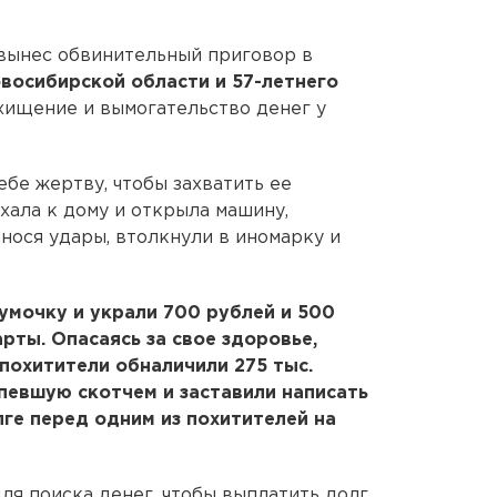
вынес обвинительный приговор в
восибирской области и 57-летнего
хищение и вымогательство денег у
ебе жертву, чтобы захватить ее
ала к дому и открыла машину,
нося удары, втолкнули в иномарку и
сумочку и украли 700 рублей и 500
рты. Опасаясь за свое здоровье,
 похитители обналичили 275 тыс.
рпевшую скотчем и заставили написать
ге перед одним из похитителей на
ля поиска денег, чтобы выплатить долг