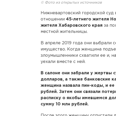
© Фото из открытых источников
Нижневартовский городской суд 
отношении
45-летнего жителя Но
жителя Хабаровского края
за по
местной жительницы.
В апреле 2019 года они выбрали с
имущество. Когда женщина подъех
злоумышленники схватили ее и, на
уехали вместе с ней.
В салоне они забрали у жертвы 
долларов, а также банковские ка
женщина назвала пин-коды, и ее
рублей. Затем они связали поте
расписку о якобы имевшемся дол
сумму 10 млн рублей.
После этого женщину отпустили д