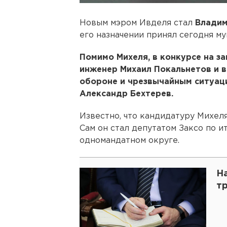
Новым мэром Ивделя стал
Владим
его назначении принял сегодня м
Помимо Михеля, в конкурсе на з
инженер Михаил Покальнетов и 
обороне и чрезвычайным ситуац
Александр Бехтерев.
Известно, что кандидатуру Михе
Сам он стал депутатом Заксо по 
одномандатном округе.
Н
т