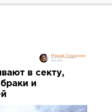
Мария Трускова
вают в секту,
браки и
ей