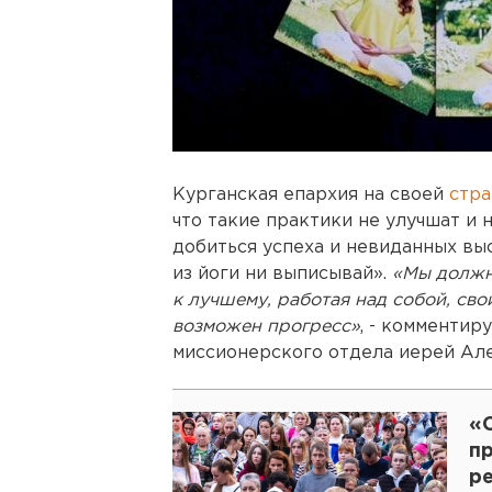
Курганская епархия на своей
стр
что такие практики не улучшат и 
добиться успеха и невиданных выс
из йоги ни выписывай».
«Мы должн
к лучшему, работая над собой, сво
возможен прогресс»
, - комментир
миссионерского отдела иерей Ал
«
п
р