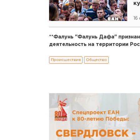
к
ч
16
**Фалунь "Фалунь Дафа" признан
деятельность на территории Ро
Происшествия
Общество