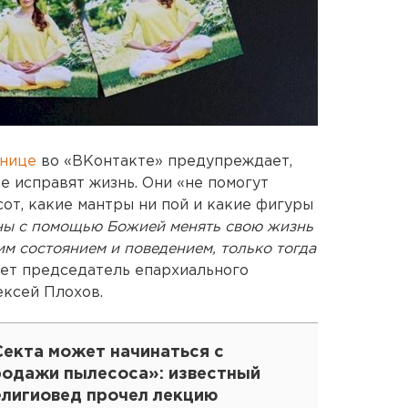
анице
во «ВКонтакте» предупреждает,
не исправят жизнь. Они «не помогут
от, какие мантры ни пой и какие фигуры
ы с помощью Божией менять свою жизнь
им состоянием и поведением, только тогда
ует председатель епархиального
ексей Плохов.
Секта может начинаться с
родажи пылесоса»: известный
елигиовед прочел лекцию