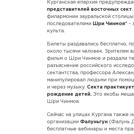
Курганская епархия предупрежда
представителей восточных сект
филармонии зауральской столицы
последователями
Шри Чинмоя*
– 
культа.
Билеты раздавались бесплатно, п
около тысячи человек. Зрителям 
фильм о Шри Чинмое и раздали те
разъяснение российского исслед
сектантства, профессора Алексан
манипулировал людьми при помощ
и через музыку.
Секта практикует
рождение детей.
Это якобы мешае
Шри Чинмоя.
Сейчас на улицах Кургана также 
организации
Фалуньгун
(Фалунь 
бесплатные вебинары и места прак