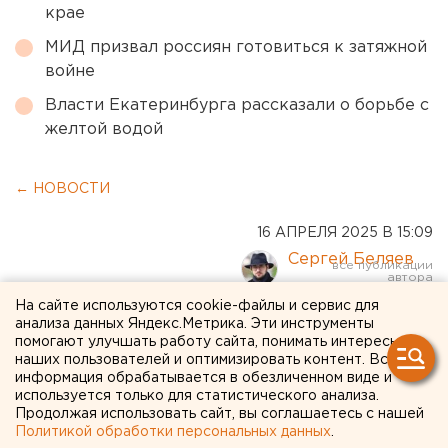
крае
МИД призвал россиян готовиться к затяжной
войне
Власти Екатеринбурга рассказали о борьбе с
желтой водой
← НОВОСТИ
16 АПРЕЛЯ 2025 В 15:09
Сергей Беляев
На сайте используются cookie-файлы и сервис для
В Свердловской области
анализа данных Яндекс.Метрика. Эти инструменты
помогают улучшать работу сайта, понимать интересы
свернули выпуск
наших пользователей и оптимизировать контент. Вся
информация обрабатывается в обезличенном виде и
электропоездов
используется только для статистического анализа.
Продолжая использовать сайт, вы соглашаетесь с нашей
«Ласточка»
Политикой обработки персональных данных
.